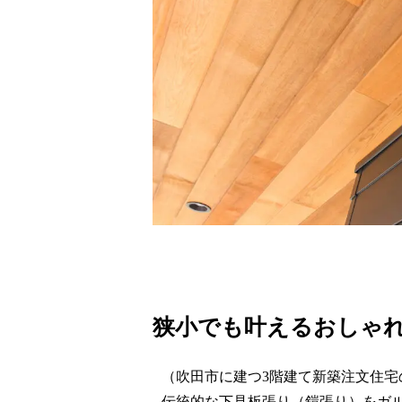
狭小でも叶えるおしゃれデ
（吹田市に建つ3階建て新築注文住宅
伝統的な下見板張り（鎧張り）をガ