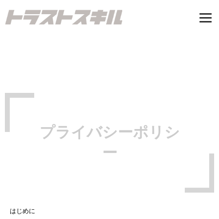
Tel: 06-7500-3547
受付時間/9：00-17：00 定休日/日曜日
お問い合わせ
トップページ
プライバシーポリシ
CONCEPT
私たちが建てる家
ー
新築注文住宅
リノベーション
リフォーム
施工事例
はじめに