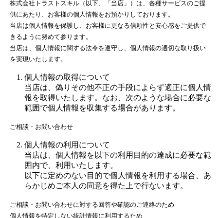
株式会社トラストスキル（以下、「当店」）は、各種サービスのご提
お家づくりの流れ
供にあたり、お客様の個人情報をお預かりしております。
ブログ
当店は個人情報を保護し、お客様に更なる信頼性と安心感をご提供で
きるように努めて参ります。
会社概要
当店は、個人情報に関する法令を遵守し、個人情報の適切な取り扱い
イベント情報
を実現いたします。
VOICE【お客様の声】
個人情報の取得について
お打ち合わせスペース
当店は、偽りその他不正の手段によらず適正に個人情
報を取得いたします。なお、次のような場合に必要な
持続可能な社会の実現のために
範囲で個人情報を収集する場合があります。
よくあるご質問
ご相談・お問い合わせ
プライバシーポリシー
個人情報の利用について
当店は、個人情報を以下の利用目的の達成に必要な範
囲内で、利用いたします。
以下に定めのない目的で個人情報を利用する場合、あ
らかじめご本人の同意を得た上で行ないます。
ご相談・お問い合わせに対する回答や確認のご連絡のため
個人情報を特定しない統計情報に利用するため