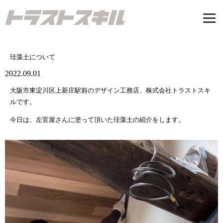
Tel: 06-7500-3547
珪藻土について
受付時間/9：00-17：00 定休日/日曜日
2022.09.01
お問い合わせ
大阪市東淀川区上新庄駅前のデザイン工務店、株式会社トラストスキ
ルです。
トップページ
今日は、左官屋さんに塗って頂いた珪藻土の紹介をします。
CONCEPT
私たちが建てる家
新築注文住宅
リノベーション
リフォーム
施工事例