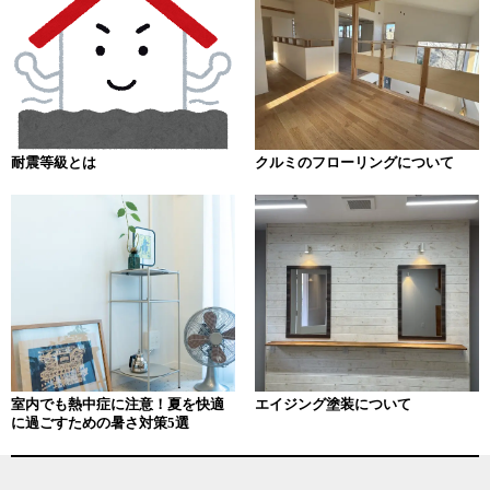
ゲ
ー
シ
ョ
耐震等級とは
クルミのフローリングについて
ン
室内でも熱中症に注意！夏を快適
エイジング塗装について
に過ごすための暑さ対策5選