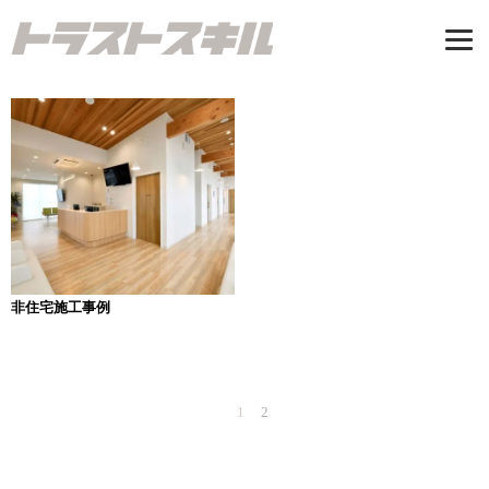
Tel: 06-7500-3547
受付時間/9：00-17：00 定休日/日曜日
お問い合わせ
トップページ
CONCEPT
非住宅施工事例
私たちが建てる家
新築注文住宅
リノベーション
前
1
2
投
へ
リフォーム
稿
施工事例