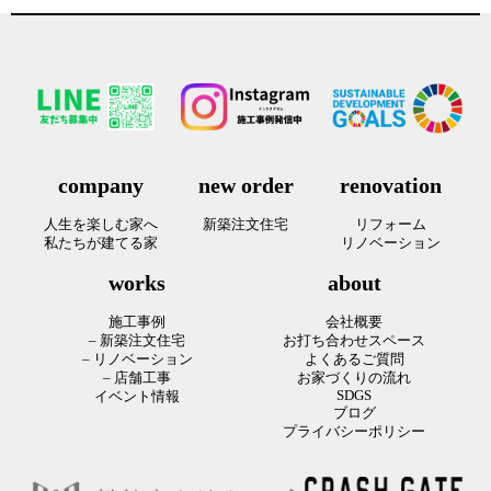
お家づくりの流れ
の
ブログ
ペ
会社概要
ー
イベント情報
VOICE【お客様の声】
ジ
company
new order
renovation
お打ち合わせスペース
送
人生を楽しむ家へ
新築注文住宅
リフォーム
持続可能な社会の実現のために
私たちが建てる家
リノベーション
り
よくあるご質問
works
about
プライバシーポリシー
施工事例
会社概要
– 新築注文住宅
お打ち合わせスペース
– リノベーション
よくあるご質問
– 店舗工事
お家づくりの流れ
SDGS
イベント情報
ブログ
プライバシーポリシー