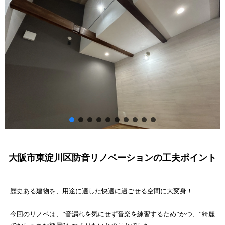
お家づくりの流れ
ブログ
会社概要
イベント情報
VOICE【お客様の声】
お打ち合わせスペース
持続可能な社会の実現のために
よくあるご質問
プライバシーポリシー
大阪市東淀川区防音リノベーションの工夫ポイント
歴史ある建物を、用途に適した快適に過ごせる空間に大変身！
今回のリノベは、”音漏れを気にせず音楽を練習するため”かつ、”綺麗