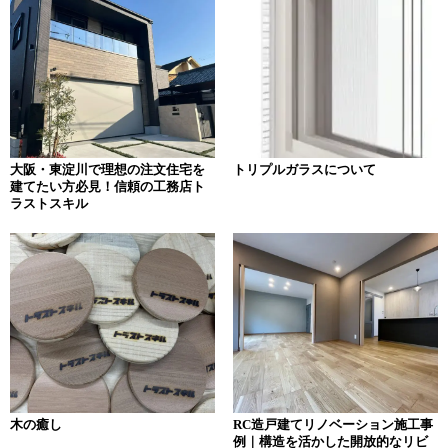
ゲ
ー
シ
ョ
ン
大阪・東淀川で理想の注文住宅を
トリプルガラスについて
建てたい方必見！信頼の工務店ト
ラストスキル
木の癒し
RC造戸建てリノベーション施工事
例｜構造を活かした開放的なリビ