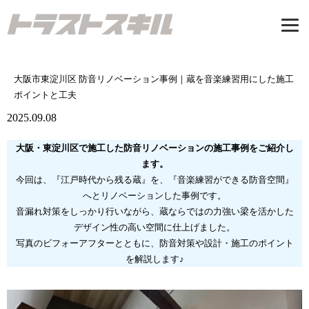
Tel: 06-7500-3547
大阪市東淀川区 防音リノベーション事例｜蔵を音楽練習用にした施工
受付時間/9：00-17：00 定休日/日曜日
ポイントと工夫
2025.09.08
お問い合わせ
大阪・東淀川区で施工した防音リノベーションの施工事例をご紹介し
トップページ
ます。
今回は、『江戸時代から残る蔵』を、『音楽練習ができる防音空間』
CONCEPT
へとリノベーションした事例です。
私たちが建てる家
音漏れ対策をしっかり行いながら、蔵ならではの力強い梁を活かした
デザイン性の高い空間に仕上げました。
新築注文住宅
写真のビフォーアフターとともに、防音対策や設計・施工のポイント
リノベーション
を解説します♪
リフォーム
施工事例