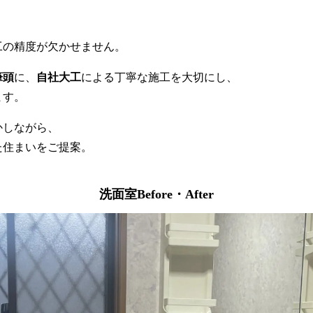
工の精度が欠かせません。
筆頭
に、
自社大工
による丁寧な施工を大切にし、
ます。
かしながら、
た住まいをご提案。
洗面室Before・After