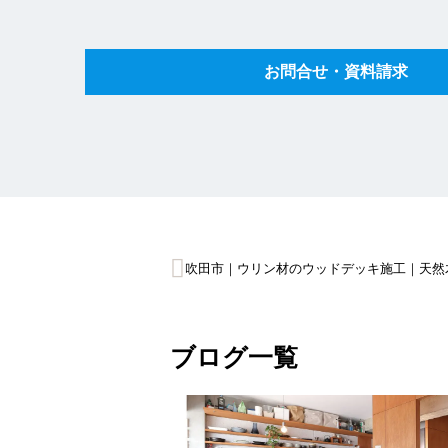
お問合せ・資料請求
投
吹田市｜ウリン材のウッドデッキ施工｜天然
稿
ナ
ブログ一覧
ビ
ゲ