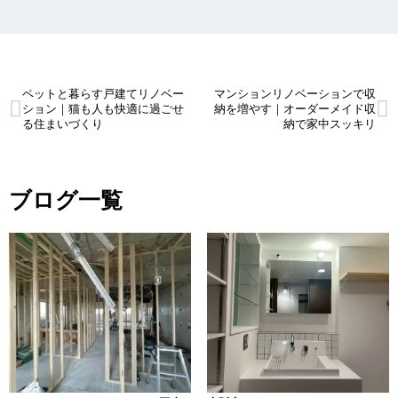
ペットと暮らす戸建てリノベー
マンションリノベーションで収
投
ション｜猫も人も快適に過ごせ
納を増やす｜オーダーメイド収
る住まいづくり
納で家中スッキリ
稿
ナ
ブログ一覧
ビ
ゲ
ー
シ
ョ