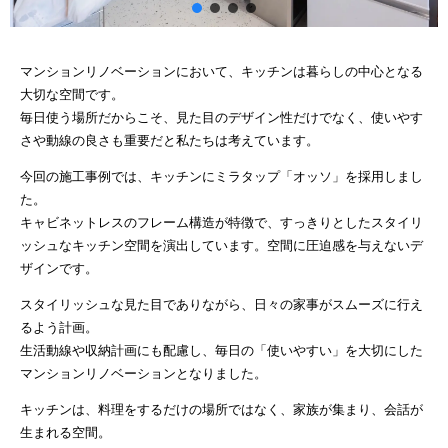
お家づくりの流れ
ブログ
マンションリノベーションにおいて、キッチンは暮らしの中心となる
会社概要
大切な空間です。
イベント情報
毎日使う場所だからこそ、見た目のデザイン性だけでなく、使いやす
さや動線の良さも重要だと私たちは考えています。
VOICE【お客様の声】
お打ち合わせスペース
今回の施工事例では、キッチンにミラタップ「オッソ」を採用しまし
た。
持続可能な社会の実現のために
キャビネットレスのフレーム構造が特徴で、すっきりとしたスタイリ
よくあるご質問
ッシュなキッチン空間を演出しています。空間に圧迫感を与えないデ
ザインです。
プライバシーポリシー
スタイリッシュな見た目でありながら、日々の家事がスムーズに行え
るよう計画。
生活動線や収納計画にも配慮し、毎日の「使いやすい」を大切にした
マンションリノベーションとなりました。
キッチンは、料理をするだけの場所ではなく、家族が集まり、会話が
生まれる空間。