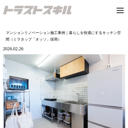
Tel: 06-7500-3547
マンションリノベーション施工事例｜暮らしを快適にするキッチン空
受付時間/9：00-17：00 定休日/日曜日
間（ミラタップ「オッソ」採用）
2026.02.26
お問い合わせ
トップページ
CONCEPT
私たちが建てる家
新築注文住宅
リノベーション
リフォーム
施工事例